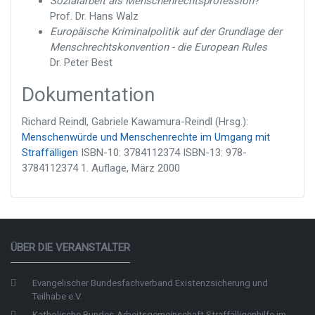
Sozialarbeit als Menschenrechtsprofession?
Prof. Dr. Hans Walz
Europäische Kriminalpolitik auf der Grundlage der
Menschrechtskonvention - die European Rules
Dr. Peter Best
Dokumentation
Richard Reindl, Gabriele Kawamura-Reindl (Hrsg.):
Menschenwürde und Menschenrechte im Umgang mit
Straffälligen
ISBN-10: 3784112374 ISBN-13: 978-
3784112374 1. Auflage, März 2000
ÜBER DIE VERANSTALTER
Evangelischer Bundesfachverband Existenzsicherung und
Teilhabe e.V.
Katholische Bundes-Arbeitsgemeinschaft Straffälligenhilfe im