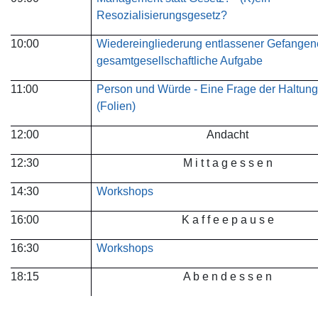
Resozialisierungsgesetz?
10:00
Wiedereingliederung entlassener Gefangene
gesamtgesellschaftliche Aufgabe
11:00
Person und Würde - Eine Frage der Haltun
(Folien)
12:00
Andacht
12:30
M i t t a g e s s e n
14:30
Workshops
16:00
K a f f e e p a u s e
16:30
Workshops
18:15
A b e n d e s s e n