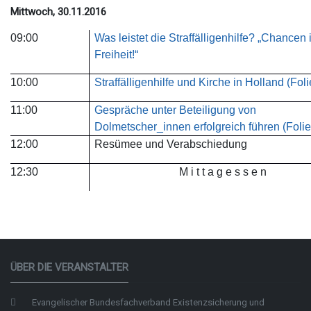
Mittwoch, 30.11.2016
09:00
Was leistet die Straffälligenhilfe? „Chancen 
Freiheit!“
10:00
Straffälligenhilfe und Kirche in Holland (Foli
11:00
Gespräche unter Beteiligung von
Dolmetscher_innen erfolgreich führen (Folie
12:00
Resümee und Verabschiedung
12:30
M i t t a g e s s e n
ÜBER DIE VERANSTALTER
Evangelischer Bundesfachverband Existenzsicherung und