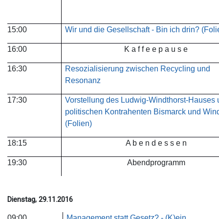
15:00
Wir und die Gesellschaft - Bin ich drin? (Foli
16:00
K a f f e e p a u s e
16:30
Resozialisierung zwischen Recycling und
Resonanz
17:30
Vorstellung des Ludwig-Windthorst-Hauses 
politischen Kontrahenten Bismarck und Wind
(Folien)
18:15
A b e n d e s s e n
19:30
Abendprogramm
Dienstag, 29.11.2016
09:00
Management statt Gesetz? - (K)ein