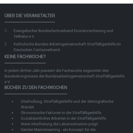
ÜBER DIE VERANSTALTER
Evangelischer Bundesfachverband Existenzsicherung und
Teilhabe e.V.
Katholische Bundes-Arbeitsgemeinschaft Straffälligenhilfe im
Deutschen Caritasverband.
KEINE FACHWOCHE?
In jedem dritten Jahr pausiert die Fachwoche zugunsten des
Bundeskongresses der
Bundesarbeitsgemeinschaft Straffälligenhilfe
e.V.
BÜCHER ZU DEN FACHWOCHEN
Strafvollzug, Straffälligenhilfe und der demografische
Wandel
Ökonomische Faktoren in der Straffälligenhilfe
Sozialräumliches Arbeiten in der Straffälligenhilfe
Wenn Inhaftierung die Lebenssituation prägt
Gender Mainstreaming - ein Konzept für die