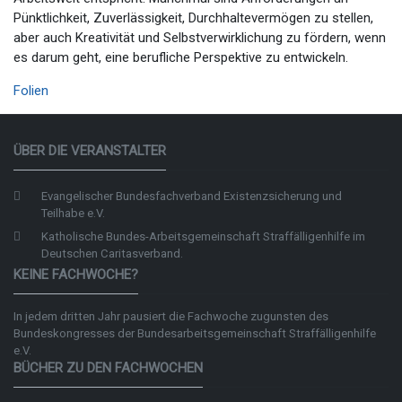
Pünktlichkeit, Zuverlässigkeit, Durchhaltevermögen zu stellen,
aber auch Kreativität und Selbstverwirklichung zu fördern, wenn
es darum geht, eine berufliche Perspektive zu entwickeln.
Folien
ÜBER DIE VERANSTALTER
Evangelischer Bundesfachverband Existenzsicherung und
Teilhabe e.V.
Katholische Bundes-Arbeitsgemeinschaft Straffälligenhilfe im
Deutschen Caritasverband.
KEINE FACHWOCHE?
In jedem dritten Jahr pausiert die Fachwoche zugunsten des
Bundeskongresses der
Bundesarbeitsgemeinschaft Straffälligenhilfe
e.V.
BÜCHER ZU DEN FACHWOCHEN