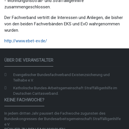
- Wohnungsnsotfall- und Straffälligenhilfe
zusammengeschlossen.
Der Fachverband vertritt die Interessen und Anliegen, die bisher
von den beiden Fachverbänden EKS und EvO wahrgenommen
wurden.
http://www.ebet-ev.de/
ÜBER DIE VERANSTALTER
Evangelischer Bundesfachverband Existenzsicherung und
Teilhabe e.V.
Katholische Bundes-Arbeitsgemeinschaft Straffälligenhilfe im
Deutschen Caritasverband.
KEINE FACHWOCHE?
In jedem dritten Jahr pausiert die Fachwoche zugunsten des
Bundeskongresses der
Bundesarbeitsgemeinschaft Straffälligenhilfe
e.V.